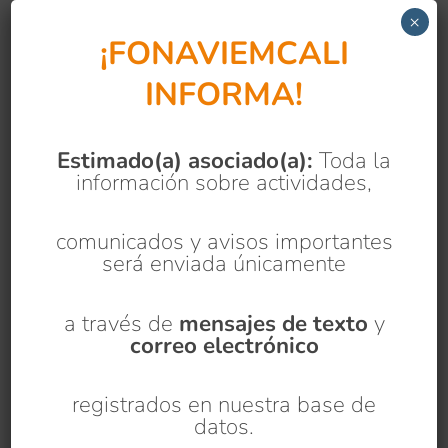
transparente y segura con todos
×
nuestros asociados. Con el propósito de
¡FONAVIEMCALI
garantizar que cada información llegue
de manera directa y confiable,
INFORMA!
informamos que todos los comunicados,
actividades,...
Estimado(a) asociado(a):
Toda la
información sobre actividades,
comunicados y avisos importantes
será enviada únicamente
a través de
mensajes de texto
y
correo electrónico
registrados en nuestra base de
datos.