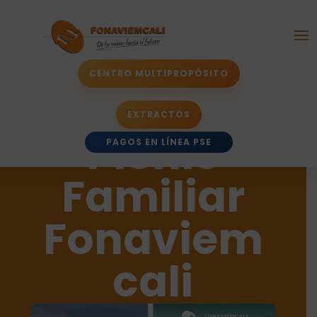
Mega
CENTRO MULTIPROPÓSITO
Pasadía
EXTRACTOS
Picnic
PAGOS EN LÍNEA PSE
Familiar
Fonaviem
cali