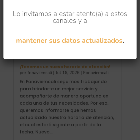
Lo invitamos a estar atento(a) a estos
canales y a
mantener sus datos actualizados
.
¡Tenemos un nuevo horario de atención!
por
fonaviemcali
|
Jul 16, 2026
|
Fonaviemcali
En Fonaviemcali seguimos trabajando
para brindarte un mejor servicio y
acompañarte de manera oportuna en
cada una de tus necesidades. Por eso,
queremos informarte que hemos
actualizado nuestro horario de atención,
el cual estará vigente a partir de la
fecha. Nuevo...