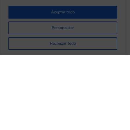
Aceptar todo
Personalizar
Rechazar todo
Ganadores Mes Abril 2026
por
fonaviemcali
|
May 1, 2026
|
Fonaviemcali
¡Asociados de Fonaviemcali! ¿Quieres ser
uno de los dos asociados ganadores
para este mes de mayo? ¡Es muy fácil!
Solo necesitas estar al día en tus
aportes, ahorros y créditos con el fondo,