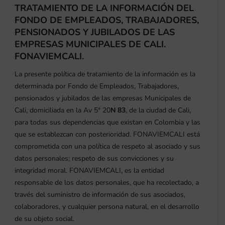
TRATAMIENTO DE LA INFORMACIÓN DEL
FONDO DE EMPLEADOS, TRABAJADORES,
PENSIONADOS Y JUBILADOS DE LAS
Disfruta nuestro convenio con
EMPRESAS MUNICIPALES DE CALI.
Onvacation
FONAVIEMCALI.
por
fonaviemcali
|
May 15, 2026
|
Fonaviemcali
¡Viajar y ahorrar ahora es posible para
La presente política de tratamiento de la información es la
nuestros asociados! Gracias al nuevo
determinada por Fondo de Empleados, Trabajadores,
convenio entre On Vacation y
pensionados y jubilados de las empresas Municipales de
Fonavivemcali, podrás acceder a tarifas
Cali, domiciliada en la Av 5ª 20
N 83
, de la ciudad de Cali,
y beneficios exclusivos para disfrutar de
para todas sus dependencias que existan en Colombia y las
unas vacaciones inolvidables en algunos
que se establezcan con posterioridad. FONAVIEMCALI está
de los destinos más fascinantes de...
comprometida con una política de respeto al asociado y sus
datos personales; respeto de sus convicciones y su
integridad moral. FONAVIEMCALI, es la entidad
responsable de los datos personales, que ha recolectado, a
través del suministro de información de sus asociados,
colaboradores, y cualquier persona natural, en el desarrollo
de su objeto social.