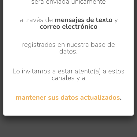
será enviada únicamente
2. Cumplir todos los requisitos aplicables al
sector de la economía solidaria, a través
a través de
mensajes de texto
y
de la gestión de procesos que garanticen
correo electrónico
la satisfacción de las partes interesadas y
la continuidad del negocio, bajo el enfoque
de riesgos.
registrados en nuestra base de
datos.
3. Mejorar continuamente y mantener un
crecimiento organizacional sostenible y
sustentable, bajo los principios de la
Economía Solidaria.
Lo invitamos a estar atento(a) a estos
canales y a
mantener sus datos actualizados
.
Principios y Valores