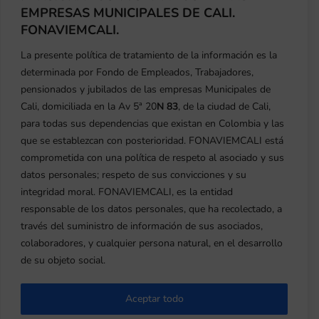
EMPRESAS MUNICIPALES DE CALI.
FONAVIEMCALI.
La presente política de tratamiento de la información es la
determinada por Fondo de Empleados, Trabajadores,
pensionados y jubilados de las empresas Municipales de
Cali, domiciliada en la Av 5ª 20
N 83
, de la ciudad de Cali,
para todas sus dependencias que existan en Colombia y las
que se establezcan con posterioridad. FONAVIEMCALI está
comprometida con una política de respeto al asociado y sus
Dirección:
Avenida 5A Nro 20 Norte – 83
datos personales; respeto de sus convicciones y su
Centro Multipropósito:
Calima – Darien
integridad moral. FONAVIEMCALI, es la entidad
responsable de los datos personales, que ha recolectado, a
PBX:
(602) 660 7755
través del suministro de información de sus asociados,
colaboradores, y cualquier persona natural, en el desarrollo
de su objeto social.
PQRS
Aceptar todo