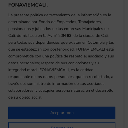
¡Asociados de Fonaviemcali! ¿Quieres ser
FONAVIEMCALI.
uno de los dos asociados ganadores
La presente política de tratamiento de la información es la
para este mes de mayo? ¡Es muy fácil!
determinada por Fondo de Empleados, Trabajadores,
Solo necesitas estar al día en tus
pensionados y jubilados de las empresas Municipales de
aportes, ahorros y créditos con el fondo,
Cali, domiciliada en la Av 5ª 20
N 83
, de la ciudad de Cali,
máximo hasta el día 09 de cada mes.
para todas sus dependencias que existan en Colombia y las
Para nuestros nuevos asociados, solo...
que se establezcan con posterioridad. FONAVIEMCALI está
comprometida con una política de respeto al asociado y sus
datos personales; respeto de sus convicciones y su
integridad moral. FONAVIEMCALI, es la entidad
responsable de los datos personales, que ha recolectado, a
través del suministro de información de sus asociados,
colaboradores, y cualquier persona natural, en el desarrollo
de su objeto social.
Aceptar todo
Fonaviemcali Pasadía en Tardes Caleñas
Rozo