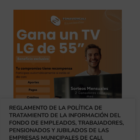
REGLAMENTO DE LA POLÍTICA DE
TRATAMIENTO DE LA INFORMACIÓN DEL
FONDO DE EMPLEADOS, TRABAJADORES,
Ganadores Mes Abril 2026
PENSIONADOS Y JUBILADOS DE LAS
por
fonaviemcali
|
May 1, 2026
|
Fonaviemcali
EMPRESAS MUNICIPALES DE CALI.