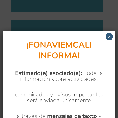
×
¡FONAVIEMCALI
INFORMA!
Cuantía Máxima
80 SMMLV
Estimado(a) asociado(a):
Toda la
información sobre actividades,
comunicados y avisos importantes
será enviada únicamente
a través de
mensajes de texto
y