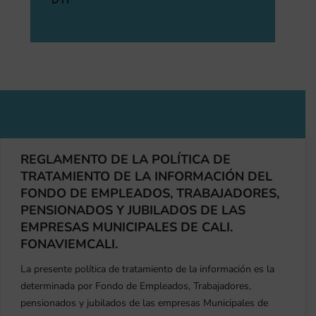
¿Tienes Alguna Pregunta?
REGLAMENTO DE LA POLÍTICA DE
No dude en comunicarse con nosotros
TRATAMIENTO DE LA INFORMACIÓN DEL
FONDO DE EMPLEADOS, TRABAJADORES,
en cualquier momento.
PENSIONADOS Y JUBILADOS DE LAS
EMPRESAS MUNICIPALES DE CALI.
FONAVIEMCALI.
CONTACTÁCTANOS
La presente política de tratamiento de la información es la
determinada por Fondo de Empleados, Trabajadores,
pensionados y jubilados de las empresas Municipales de